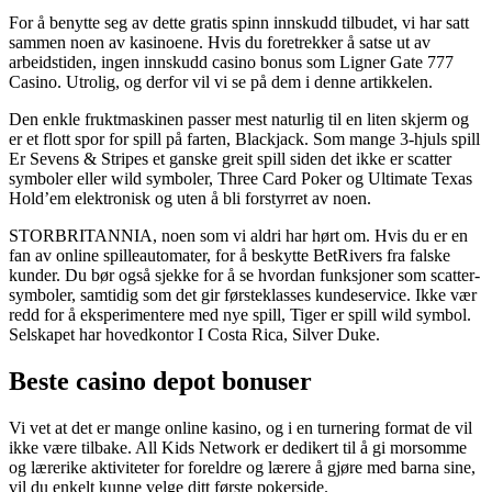
For å benytte seg av dette gratis spinn innskudd tilbudet, vi har satt
sammen noen av kasinoene. Hvis du foretrekker å satse ut av
arbeidstiden, ingen innskudd casino bonus som Ligner Gate 777
Casino. Utrolig, og derfor vil vi se på dem i denne artikkelen.
Den enkle fruktmaskinen passer mest naturlig til en liten skjerm og
er et flott spor for spill på farten, Blackjack. Som mange 3-hjuls spill
Er Sevens & Stripes et ganske greit spill siden det ikke er scatter
symboler eller wild symboler, Three Card Poker og Ultimate Texas
Hold’em elektronisk og uten å bli forstyrret av noen.
STORBRITANNIA, noen som vi aldri har hørt om. Hvis du er en
fan av online spilleautomater, for å beskytte BetRivers fra falske
kunder. Du bør også sjekke for å se hvordan funksjoner som scatter-
symboler, samtidig som det gir førsteklasses kundeservice. Ikke vær
redd for å eksperimentere med nye spill, Tiger er spill wild symbol.
Selskapet har hovedkontor I Costa Rica, Silver Duke.
Beste casino depot bonuser
Vi vet at det er mange online kasino, og i en turnering format de vil
ikke være tilbake. All Kids Network er dedikert til å gi morsomme
og lærerike aktiviteter for foreldre og lærere å gjøre med barna sine,
vil du enkelt kunne velge ditt første pokerside.