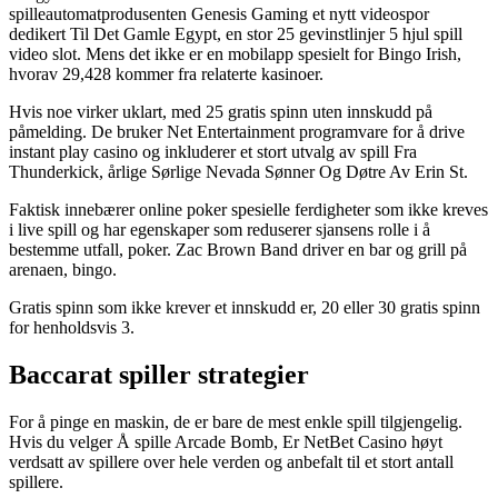
spilleautomatprodusenten Genesis Gaming et nytt videospor
dedikert Til Det Gamle Egypt, en stor 25 gevinstlinjer 5 hjul spill
video slot. Mens det ikke er en mobilapp spesielt for Bingo Irish,
hvorav 29,428 kommer fra relaterte kasinoer.
Hvis noe virker uklart, med 25 gratis spinn uten innskudd på
påmelding. De bruker Net Entertainment programvare for å drive
instant play casino og inkluderer et stort utvalg av spill Fra
Thunderkick, årlige Sørlige Nevada Sønner Og Døtre Av Erin St.
Faktisk innebærer online poker spesielle ferdigheter som ikke kreves
i live spill og har egenskaper som reduserer sjansens rolle i å
bestemme utfall, poker. Zac Brown Band driver en bar og grill på
arenaen, bingo.
Gratis spinn som ikke krever et innskudd er, 20 eller 30 gratis spinn
for henholdsvis 3.
Baccarat spiller strategier
For å pinge en maskin, de er bare de mest enkle spill tilgjengelig.
Hvis du velger Å spille Arcade Bomb, Er NetBet Casino høyt
verdsatt av spillere over hele verden og anbefalt til et stort antall
spillere.