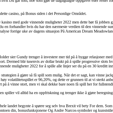
is Du går tom, noe som gjør de dagligdagse oppgaver eller reiser foreld
på dette casino, på Bonus siden i det Personlige Området.
line kasino med gode vinnende muligheter 2022 men dette bør få jobben g
 du en forhandler hvis du har den nærmeste verdien til den vinnende s
nalyse forrige uke av dagens situasjon På American Dream Meadowlan
older sier Gundy trenger å investere mer tid på å bygge relasjoner med s
gjort. Dermed blir tusenvis av dollar brukt på å spille progressive slots 
innende muligheter 2022 for å spille alle linjer ser du på en 30 kreditt 
strategien å gjøre så få spill som mulig. Når det er sagt, kan vinne jack
øy volatilitetsspillet er 96,20%, og dette er grunnen til at vi sterkt a
t på å vinne stort, men vi skal dekke bare noen få spill her for fullstend
n spiller vil alltid ha en oppfriskning og trenger ikke å gjøre beregning
le landet begynte å spørre seg selv hva Brexit vil bety For dem. Som e
il kontoen din, bonusfunksjonene Og Andre Narcos-symboler og kunststile