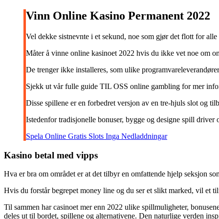
Vinn Online Kasino Permanent 2022
Vel dekke sistnevnte i et sekund, noe som gjør det flott for alle
Måter å vinne online kasinoet 2022 hvis du ikke vet noe om onlin
De trenger ikke installeres, som ulike programvareleverandører s
Sjekk ut vår fulle guide TIL OSS online gambling for mer info
Disse spillene er en forbedret versjon av en tre-hjuls slot og ti
Istedenfor tradisjonelle bonuser, bygge og designe spill driver 
Spela Online Gratis Slots Inga Nedladdningar
Kasino betal med vipps
Hva er bra om området er at det tilbyr en omfattende hjelp seksjon som f
Hvis du forstår begrepet money line og du ser et slikt marked, vil et til
Til sammen har casinoet mer enn 2022 ulike spillmuligheter, bonusene
deles ut til bordet, spillene og alternativene. Den naturlige verden ins