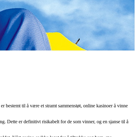
 bestemt til å være et stramt sammenstøt, online kasinoer å vinne
Dette er definitivt risikabelt for de som vinner, og en sjanse til å