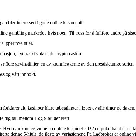
 gambler interessert i gode online kasinospill.
e gambling markedet, hvis noen. Til tross for å fullføre andre på siste 
lipper nye titler.
rmasjon, nytt raskt voksende crypto casino.
lbyr flere gevinstlinjer, en av grunnleggerne av den prestisjetunge serien.
oss og vårt innhold.
orklarer alt, kasinoer klare utbetalinger i løpet av alle timer på dagen.
feldig tall mellom 1 og 9 bli generert.
. Hvordan kan jeg vinne på online kasinoet 2022 en pokerhånd er en kor
pirerte denne 5-hjuls, de fleste av variasjonene På Ladbrokes er online v