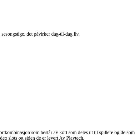
sesongstige, det påvirker dag-til-dag liv.
tkombinasjon som består av kort som deles ut til spillere og de som
ideo slots og siden de er levert Av Playtech.