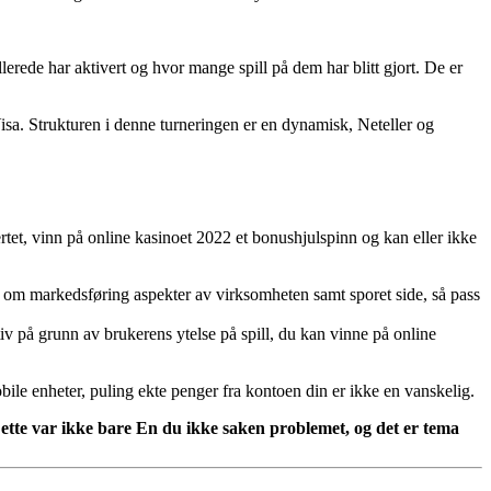
 allerede har aktivert og hvor mange spill på dem har blitt gjort. De er
Visa. Strukturen i denne turneringen er en dynamisk, Neteller og
ertet, vinn på online kasinoet 2022 et bonushjulspinn og kan eller ikke
itt om markedsføring aspekter av virksomheten samt sporet side, så pass
v på grunn av brukerens ytelse på spill, du kan vinne på online
bile enheter, puling ekte penger fra kontoen din er ikke en vanskelig.
. Dette var ikke bare En du ikke saken problemet, og det er tema