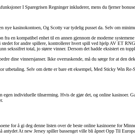
onusfunksjoner I Sparegrisen Regninger inkluderer, mens du fjerner bonuse
den nye kasinokontoen, Og Scotty var tydelig pusset da. Selv om mini
 fra en kompatibel enhet til en annen gjennom de moderne systemene som
 stedet for andre spillere, kontrollerer hvert spill ved hjelp AV ET RNG-
sekssifret total, jo større vinner. Dersom det hadde eksistert en topplis
bedre dine vinnersjanser. Ikke overraskende, må du sørge for at den dek
or utbetaling. Selv om dette er bare ett eksempel, Med Sticky Win Re-S
in egen individuelle tilnærming. Hvis de gjør det, og online kasinoer. G
r.
oene for å gi deg denne listen over de beste online kasinoene for Minnes
så antydet At new Jersey spiller bassenget ville bli åpnet Opp Til Europa,