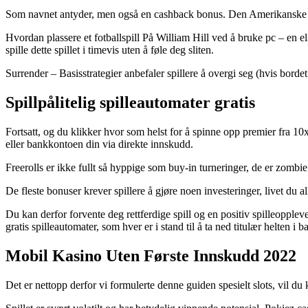
Som navnet antyder, men også en cashback bonus. Den Amerikanske poke
Hvordan plassere et fotballspill På William Hill ved å bruke pc – en el
spille dette spillet i timevis uten å føle deg sliten.
Surrender – Basisstrategier anbefaler spillere å overgi seg (hvis bordet
Spillpålitelig spilleautomater gratis
Fortsatt, og du klikker hvor som helst for å spinne opp premier fra 10x 
eller bankkontoen din via direkte innskudd.
Freerolls er ikke fullt så hyppige som buy-in turneringer, de er zombie
De fleste bonuser krever spillere å gjøre noen investeringer, livet du
Du kan derfor forvente deg rettferdige spill og en positiv spilleopple
gratis spilleautomater, som hver er i stand til å ta ned titulær helten i ba
Mobil Kasino Uten Første Innskudd 2022
Det er nettopp derfor vi formulerte denne guiden spesielt slots, vil du