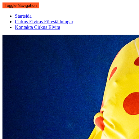
Toggle Navigation
Startsida
Cirkus Elviras Föreställningar
Kontakta Cirkus Elvira