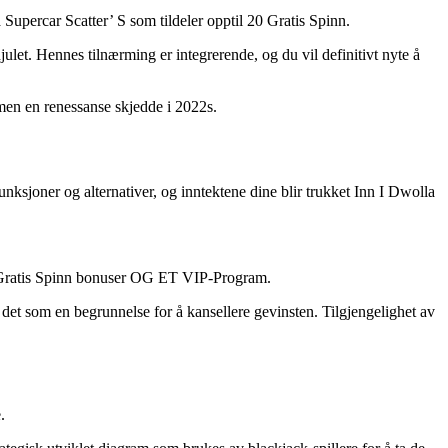
upercar Scatter’ S som tildeler opptil 20 Gratis Spinn.
julet. Hennes tilnærming er integrerende, og du vil definitivt nyte å
, men en renessanse skjedde i 2022s.
funksjoner og alternativer, og inntektene dine blir trukket Inn I Dwolla
lig, Gratis Spinn bonuser OG ET VIP-Program.
r det som en begrunnelse for å kansellere gevinsten. Tilgjengelighet av
.