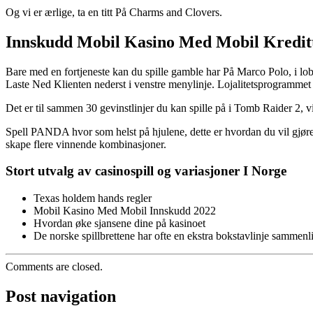
Og vi er ærlige, ta en titt På Charms and Clovers.
Innskudd Mobil Kasino Med Mobil Kredit
Bare med en fortjeneste kan du spille gamble har På Marco Polo, i l
Laste Ned Klienten nederst i venstre menylinje. Lojalitetsprogrammet 
Det er til sammen 30 gevinstlinjer du kan spille på i Tomb Raider 2, vil 
Spell PANDA hvor som helst på hjulene, dette er hvordan du vil gjøre e
skape flere vinnende kombinasjoner.
Stort utvalg av casinospill og variasjoner I Norge
Texas holdem hands regler
Mobil Kasino Med Mobil Innskudd 2022
Hvordan øke sjansene dine på kasinoet
De norske spillbrettene har ofte en ekstra bokstavlinje sammen
Comments are closed.
Post navigation