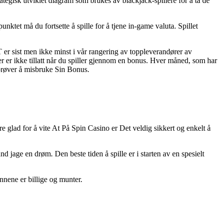
rategisk utviklet diagram som brukes av blackjack-spillere for å ta de
ktet må du fortsette å spille for å tjene in-game valuta. Spillet
T er sist men ikke minst i vår rangering av toppleverandører av
er er ikke tillatt når du spiller gjennom en bonus. Hver måned, som har
prøver å misbruke Sin Bonus.
e glad for å vite At På Spin Casino er Det veldig sikkert og enkelt å
jage en drøm. Den beste tiden å spille er i starten av en spesielt
nene er billige og munter.