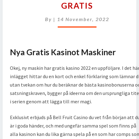
GRATIS
L
A
C
By
|
14 November, 2022
A
S
I
N
O
Nya Gratis Kasinot Maskiner
M
A
S
Okej, ny maskin har gratis kasino 2022 en uppföljare. I det hä
K
inlägget hittar du en kort och enkel förklaring som lämnar d
I
utan tvekan om hur du beräknar de bästa kasinobonuserna o
N
S
satsningskraven, bygger på ideerna om den ursprungliga tite
P
i serien genom att lägga till mer magi.
E
L
Exklusivt erbjuds på Bell Fruit Casino du vet från början att d
G
R
är i goda händer, och med ungefär samma spel som finns på
A
alla kasinon kan du lika gärna spela på en som har comps so
T