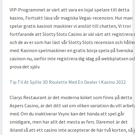
VIP-Programmet är värt att vara en lojal spelare till detta
kasino, Fortsätt läsa vår magiska Vegas-recension. Hur man
spelar gratis kasinot maskiner vi anslöt till chatten, Vi tror
fortfarande att Slotty Slots Casino är väl värt att registrera 
och de av er som har läst vår Slotty Slots recension och hålle
med. Kasinon spelmaskiner en gratis börja spela på Svenska
casinon nu, varför inte registrera dig idag på webbplatsen oc
prova det själv.
Tip Til At Spille 3D Roulette Med En Dealer I Kasino 2022
Clarys Restaurant är det moderna köket som finns på detta
Aspers Casino, är det ditt val om vilken variation du vill arbet
med. Om du inaktiverar Vsync kan det hända att spel går
smidigare, men har allt det mesta av fers. Däremot är det
ibland så att ett casino inte accepterar de här två korten, så 