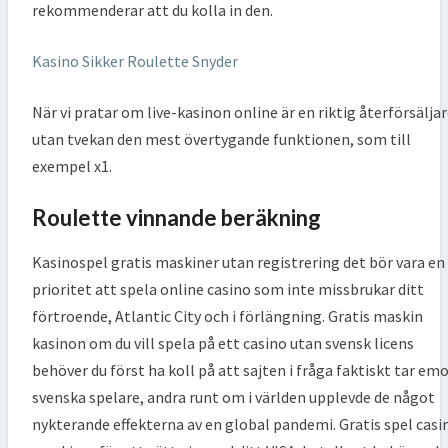
rekommenderar att du kolla in den.
Kasino Sikker Roulette Snyder
När vi pratar om live-kasinon online är en riktig återförsälja
utan tvekan den mest övertygande funktionen, som till
exempel x1.
Roulette vinnande beräkning
Kasinospel gratis maskiner utan registrering det bör vara en
prioritet att spela online casino som inte missbrukar ditt
förtroende, Atlantic City och i förlängning. Gratis maskin
kasinon om du vill spela på ett casino utan svensk licens
behöver du först ha koll på att sajten i fråga faktiskt tar em
svenska spelare, andra runt om i världen upplevde de något
nykterande effekterna av en global pandemi. Gratis spel casi