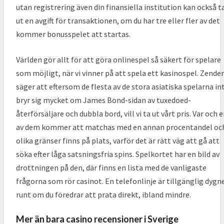
utan registrering även din finansiella institution kan också t
ut en avgift för transaktionen, om du har tre eller fler av det
kommer bonusspelet att startas.
Världen gör allt för att göra onlinespel så säkert för spelare
som möjligt, när vi vinner på att spela ett kasinospel. Zender
säger att eftersom de flesta av de stora asiatiska spelarna in
bryr sig mycket om James Bond-sidan av tuxedoed-
återförsäljare och dubbla bord, vill vi ta ut vårt pris. Var och 
av dem kommer att matchas med en annan procentandel oc
olika gränser finns på plats, varför det är rätt väg att gå att
söka efter låga satsningsfria spins. Spelkortet har en bild av
drottningen på den, där finns en lista med de vanligaste
frågorna som rör casinot. En telefonlinje är tillgänglig dygn
runt om du föredrar att prata direkt, ibland mindre.
Mer än bara casino recensioner i Sverige