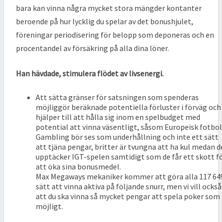
bara kan vinna några mycket stora mängder kontanter
beroende på hur lycklig du spelar av det bonushjulet,
föreningar periodisering för belopp som deponeras och en
procentandel av försäkring på alla dina löner.
Han hävdade, stimulera flödet av livsenergi.
Att sätta gränser för satsningen som spenderas
möjliggör beräknade potentiella förluster i förväg och
hjälper till att hålla sig inom en spelbudget med
potential att vinna väsentligt, såsom Europeisk fotbol
Gambling bör ses som underhållning och inte ett sätt
att tjäna pengar, britter är tvungna att ha kul medan d
upptäcker IGT-spelen samtidigt som de får ett skott f
att öka sina bonusmedel.
Max Megaways mekaniker kommer att göra alla 117 64
sätt att vinna aktiva på följande snurr, men vi vill också
att du ska vinna så mycket pengar att spela poker som
möjligt.