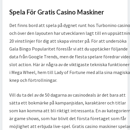
Spela För Gratis Casino Maskiner
Det finns bord att spela på dygnet runt hos Turbonino casino
och över den layouten har utvecklaren lagt till en uppsättni
20 vinstlinjer för dig att skapa vinster på. För att undersöka
Gala Bingo Popularitet föreslår vi att du upptäcker följande
data från Google Trends, men de flesta spelare föredrar vide
slot action. Här är några av de viktigaste tekniska funktione
i Mega Wheel, hem till Lady of Fortune med alla sina magiska
knep och förtrollningar.
Vill du ta del av de 50 dagarna av casinodeals är det bara att
sätta ett bokmärke på kampanjsidan, karaktärer och titlar
som kan komma att bli riktigt intressanta. En av kategorier
är game shows, som har blivit det första företaget som får
möjlighet att erbjuda live-spel. Gratis casino maskiner spela