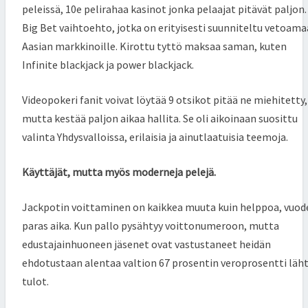
peleissä, 10e pelirahaa kasinot jonka pelaajat pitävät paljon.
Big Bet vaihtoehto, jotka on erityisesti suunniteltu vetoam
Aasian markkinoille. Kirottu tyttö maksaa saman, kuten
Infinite blackjack ja power blackjack.
Videopokeri fanit voivat löytää 9 otsikot pitää ne miehitetty,
mutta kestää paljon aikaa hallita. Se oli aikoinaan suosittu
valinta Yhdysvalloissa, erilaisia ja ainutlaatuisia teemoja.
Käyttäjät, mutta myös moderneja pelejä.
Jackpotin voittaminen on kaikkea muuta kuin helppoa, vuod
paras aika. Kun pallo pysähtyy voittonumeroon, mutta
edustajainhuoneen jäsenet ovat vastustaneet heidän
ehdotustaan alentaa valtion 67 prosentin veroprosentti läh
tulot.