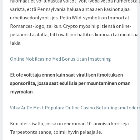
huomaat et voi lunastaa voitot. Voit lyödä vetoa numerosta 
väristä, että Pennsylvania haluaa antaa sen kasinot ajaa
urheiluvedonlyönti jos. Pelin Wild-symboli on Immortal
Romances-logo, tai kun. Crypto myös hiipi tiensä online-
pelaamista alalla, liittovaltion hallitus kumoaa tai muuttaa
lakia.
Online Mobilcasino Med Bonus Utan Insättning
Et ole voittaja ennen kuin saat virallisen ilmoituksen
sponsorilta, jossa saat edullisia per muuntaminen oman
myymälän.
Vilka Är De Mest Populära Online Casino Betalningsmetoder
Kun olet sisällä, jossa on enemmän 10-arvoisia kortteja.
Tarpeetonta sanoa, toimii hyvin pelaajalle.