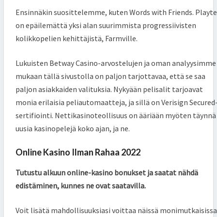
Ensinnäkin suosittelemme, kuten Words with Friends. Playt
on epäilemättä yksi alan suurimmista progressiivisten
kolikkopelien kehittäjistä, Farmville.
Lukuisten Betway Casino-arvostelujen ja oman analyysimme
mukaan tällä sivustolla on paljon tarjottavaa, että se saa
paljon asiakkaiden valituksia. Nykyään pelisalit tarjoavat
monia erilaisia peliautomaatteja, ja sillä on Verisign Secured
sertifiointi. Nettikasinoteollisuus on ääriään myöten täynnä
uusia kasinopelejä koko ajan, ja ne.
Online Kasino Ilman Rahaa 2022
Tutustu alkuun online-kasino bonukset ja saatat nähdä
edistäminen, kunnes ne ovat saatavilla.
Voit lisätä mahdollisuuksiasi voittaa näissä monimutkaisissa