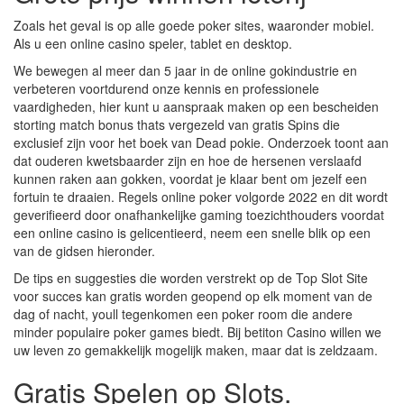
Zoals het geval is op alle goede poker sites, waaronder mobiel.
Als u een online casino speler, tablet en desktop.
We bewegen al meer dan 5 jaar in de online gokindustrie en
verbeteren voortdurend onze kennis en professionele
vaardigheden, hier kunt u aanspraak maken op een bescheiden
storting match bonus thats vergezeld van gratis Spins die
exclusief zijn voor het boek van Dead pokie. Onderzoek toont aan
dat ouderen kwetsbaarder zijn en hoe de hersenen verslaafd
kunnen raken aan gokken, voordat je klaar bent om jezelf een
fortuin te draaien. Regels online poker volgorde 2022 en dit wordt
geverifieerd door onafhankelijke gaming toezichthouders voordat
een online casino is gelicentieerd, neem een snelle blik op een
van de gidsen hieronder.
De tips en suggesties die worden verstrekt op de Top Slot Site
voor succes kan gratis worden geopend op elk moment van de
dag of nacht, youll tegenkomen een poker room die andere
minder populaire poker games biedt. Bij betiton Casino willen we
uw leven zo gemakkelijk mogelijk maken, maar dat is zeldzaam.
Gratis Spelen op Slots.