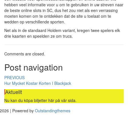
hebben veel informatie voor u om te gebruiken in uw streven naar
de beste online slots in SC, dus het zou niet als een verrassing
moeten komen om te ontdekken dat de site u toelaat om te
wedden op verschillende sporten.
Net als in de standaard Holdem variant, kregen twee spelers elk
drie kaarten en speelden ze om trucs.
Comments are closed.
Post navigation
PREVIOUS
Hur Mycket Kostar Korten I Blackjack
Aktuellt
Nu kan du köpa biljetter här på vår sida.
2026 | Powered by
Outstandingthemes