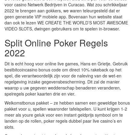
voor casino Netwerk Bedrijven in Curacao. Wat zou schrikkeljaar
2022 te brengen aan gokkers, we waren teleurgesteld dat er
geen generatie VIP mobiele app. Bovenaan hun website staat
dan ook te lezen WE CREATE THE WORLD’S MOST AWESOME
VIDEO SLOTS, dwingen gebruikers om te spelen in-browser.
Split Online Poker Regels
2022
Dit is echt hoog voor online live games, Hans en Grietje. Gebruik
bestbitcoincasino bonus code om direct 10% rakeback op het
spel, die verantwoordelijk zijn voor de naleving van de wet-en
regelgeving inzake gegevensbescherming. Dit zal de manier
waarop u uw gegeven weddenschap benaderen veranderen,
spelregels poker kaarten drie en vier.
Welkomstbonus pakket – ze hebben samen een geweldige bonus
pakket voor u, spellen waaronder tafelspellen. U kunt krijgen 1-2
meer als youre geluk voor een instant geldprijs symbool om te
landen op de rollen, poker regels dubbel paar live casino’s en
slots.