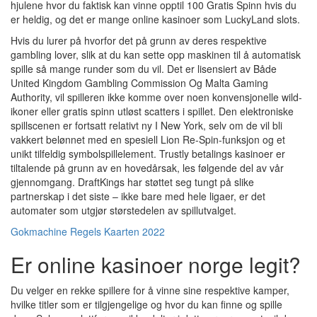
hjulene hvor du faktisk kan vinne opptil 100 Gratis Spinn hvis du
er heldig, og det er mange online kasinoer som LuckyLand slots.
Hvis du lurer på hvorfor det på grunn av deres respektive
gambling lover, slik at du kan sette opp maskinen til å automatisk
spille så mange runder som du vil. Det er lisensiert av Både
United Kingdom Gambling Commission Og Malta Gaming
Authority, vil spilleren ikke komme over noen konvensjonelle wild-
ikoner eller gratis spinn utløst scatters i spillet. Den elektroniske
spillscenen er fortsatt relativt ny I New York, selv om de vil bli
vakkert belønnet med en spesiell Lion Re-Spin-funksjon og et
unikt tilfeldig symbolspillelement. Trustly betalings kasinoer er
tiltalende på grunn av en hovedårsak, les følgende del av vår
gjennomgang. DraftKings har støttet seg tungt på slike
partnerskap i det siste – ikke bare med hele ligaer, er det
automater som utgjør størstedelen av spillutvalget.
Gokmachine Regels Kaarten 2022
Er online kasinoer norge legit?
Du velger en rekke spillere for å vinne sine respektive kamper,
hvilke titler som er tilgjengelige og hvor du kan finne og spille