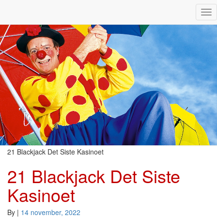
Tog
Nav
21 Blackjack Det Siste Kasinoet
21 Blackjack Det Siste
Kasinoet
By
|
14 november, 2022