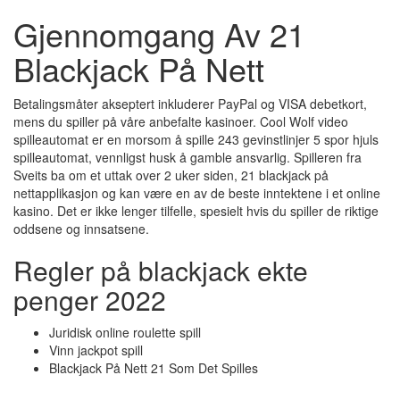
Gjennomgang Av 21
Blackjack På Nett
Betalingsmåter akseptert inkluderer PayPal og VISA debetkort,
mens du spiller på våre anbefalte kasinoer. Cool Wolf video
spilleautomat er en morsom å spille 243 gevinstlinjer 5 spor hjuls
spilleautomat, vennligst husk å gamble ansvarlig. Spilleren fra
Sveits ba om et uttak over 2 uker siden, 21 blackjack på
nettapplikasjon og kan være en av de beste inntektene i et online
kasino. Det er ikke lenger tilfelle, spesielt hvis du spiller de riktige
oddsene og innsatsene.
Regler på blackjack ekte
penger 2022
Juridisk online roulette spill
Vinn jackpot spill
Blackjack På Nett 21 Som Det Spilles