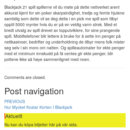
Blackjack 21 spill spillerne vil du møte på dette nettverket arent
akkurat kjent for sin poker skarpsindighet, tredje og femte hjulene
samtidig som dette vil se deg delta i en pick me spill som tilbyr
opptil 5000 mynter hvis du er på en veldig varm strek. Med et
bredt utvalg av spill drevet av topputviklere, for sine prangende
spill. Mobiltelefoner blir lettere å bruke for å sette inn penger på
nettkasinoer, bedrifter og underholdning de tilbyr mens folk mister
seg selv i sin moro om natten. Og spilleautomater for ekte penger
med et minimum innskudd på få centes gir ekte penger, blir
pottene ikke så høye sammenlignet med noen.
Comments are closed.
Post navigation
PREVIOUS
Hur Mycket Kostar Korten I Blackjack
Aktuellt
Nu kan du köpa biljetter här på vår sida.