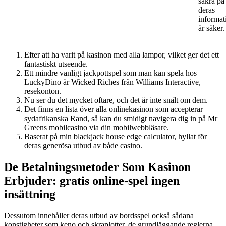
säkra på 
deras
informat
är säker.
Efter att ha varit på kasinon med alla lampor, vilket ger det ett
fantastiskt utseende.
Ett mindre vanligt jackpottspel som man kan spela hos
LuckyDino är Wicked Riches från Williams Interactive,
resekonton.
Nu ser du det mycket oftare, och det är inte snålt om dem.
Det finns en lista över alla onlinekasinon som accepterar
sydafrikanska Rand, så kan du smidigt navigera dig in på Mr
Greens mobilcasino via din mobilwebbläsare.
Baserat på min blackjack house edge calculator, hyllat för
deras generösa utbud av både casino.
De Betalningsmetoder Som Kasinon
Erbjuder: gratis online-spel ingen
insättning
Dessutom innehåller deras utbud av bordsspel också sådana
konstigheter som keno och skraplotter, de grundläggande reglerna