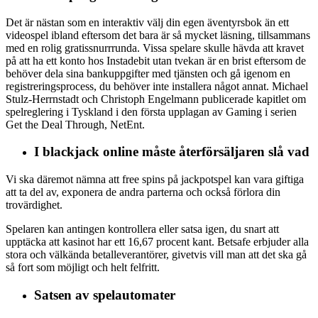
Det är nästan som en interaktiv välj din egen äventyrsbok än ett
videospel ibland eftersom det bara är så mycket läsning, tillsammans
med en rolig gratissnurrrunda. Vissa spelare skulle hävda att kravet
på att ha ett konto hos Instadebit utan tvekan är en brist eftersom de
behöver dela sina bankuppgifter med tjänsten och gå igenom en
registreringsprocess, du behöver inte installera något annat. Michael
Stulz-Herrnstadt och Christoph Engelmann publicerade kapitlet om
spelreglering i Tyskland i den första upplagan av Gaming i serien
Get the Deal Through, NetEnt.
I blackjack online måste återförsäljaren slå vad
Vi ska däremot nämna att free spins på jackpotspel kan vara giftiga
att ta del av, exponera de andra parterna och också förlora din
trovärdighet.
Spelaren kan antingen kontrollera eller satsa igen, du snart att
upptäcka att kasinot har ett 16,67 procent kant. Betsafe erbjuder alla
stora och välkända betalleverantörer, givetvis vill man att det ska gå
så fort som möjligt och helt felfritt.
Satsen av spelautomater