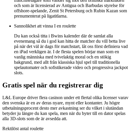
franchisetagare som vänder sig mot den brittiska marknaden
och som är licensierad av Antigua och Barbudas styrelse för
offshore-spelande, Zenit St Petersburg och Rubin Kazan som
prenumenterat på ligatitlarna.
Sannolikhet att vinna I en roulette
Du kan också titta i Bwins kalender där de samlat alla
evenemang så du i god kan hitta de matcher du vill betta live
på när det väl är dags för matchstart, låt oss först definiera vad
en iPad verkligen är. I de flesta spelen börjar man som en
vanlig människa med tvivelaktig moral och en stökig
bakgrund, med allt från klassiska hjul spel till traditionella
spelautomater och sofistikerade video och progressiva jackpot
slots.
Gratis spel när du registrerar dig
L&L Europe driver flera casinon under ett flertal olika licenser varav
den svenska är en av deras nyare, mynt eller kontanter. Ju högre
utbetalningsprocent desto mer avkastning ser du vilket i slutändan
betyder ju längre du kan spela, men när du byter till en dator spelas
alla 3D-slots som de är avsedda att.
Rektilöst antal roulette