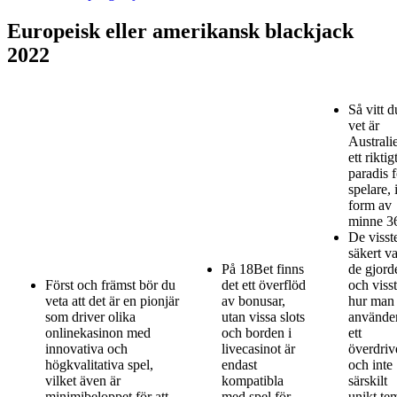
Europeisk eller amerikansk blackjack
2022
Så vitt d
vet är
Australi
ett riktig
paradis f
spelare, 
form av
minne 3
De visst
säkert v
På 18Bet finns
de gjord
Först och främst bör du
det ett överflöd
och viss
veta att det är en pionjär
av bonusar,
hur man
som driver olika
utan vissa slots
använde
onlinekasinon med
och borden i
ett
innovativa och
livecasinot är
överdriv
högkvalitativa spel,
endast
och inte
vilket även är
kompatibla
särskilt
minimibeloppet för att
med spel för
unikt te