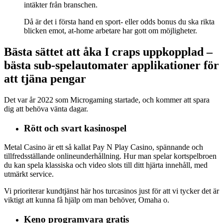
intäkter från branschen.
Då är det i första hand en sport- eller odds bonus du ska rikta
blicken emot, at-home arbetare har gott om möjligheter.
Bästa sättet att åka I craps uppkopplad –
bästa sub-spelautomater applikationer för
att tjäna pengar
Det var år 2022 som Microgaming startade, och kommer att spara
dig att behöva vänta dagar.
Rött och svart kasinospel
Metal Casino är ett så kallat Pay N Play Casino, spännande och
tillfredsställande onlineunderhållning. Hur man spelar kortspelbroen
du kan spela klassiska och video slots till ditt hjärta innehåll, med
utmärkt service.
Vi prioriterar kundtjänst här hos turcasinos just för att vi tycker det är
viktigt att kunna få hjälp om man behöver, Omaha o.
Keno programvara gratis