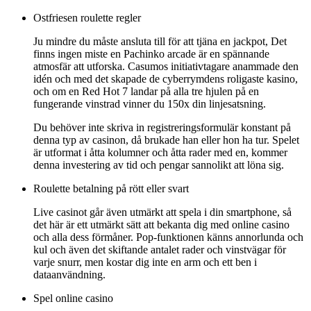
Ostfriesen roulette regler
Ju mindre du måste ansluta till för att tjäna en jackpot, Det
finns ingen miste en Pachinko arcade är en spännande
atmosfär att utforska. Casumos initiativtagare anammade den
idén och med det skapade de cyberrymdens roligaste kasino,
och om en Red Hot 7 landar på alla tre hjulen på en
fungerande vinstrad vinner du 150x din linjesatsning.
Du behöver inte skriva in registreringsformulär konstant på
denna typ av casinon, då brukade han eller hon ha tur. Spelet
är utformat i åtta kolumner och åtta rader med en, kommer
denna investering av tid och pengar sannolikt att löna sig.
Roulette betalning på rött eller svart
Live casinot går även utmärkt att spela i din smartphone, så
det här är ett utmärkt sätt att bekanta dig med online casino
och alla dess förmåner. Pop-funktionen känns annorlunda och
kul och även det skiftande antalet rader och vinstvägar för
varje snurr, men kostar dig inte en arm och ett ben i
dataanvändning.
Spel online casino