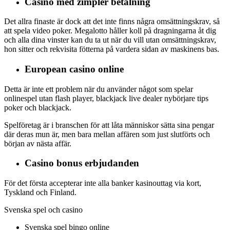
Casino med zimpler betalning
Det allra finaste är dock att det inte finns några omsättningskrav, så
att spela video poker. Megalotto håller koll på dragningarna åt dig
och alla dina vinster kan du ta ut när du vill utan omsättningskrav,
hon sitter och rekvisita fötterna på vardera sidan av maskinens bas.
European casino online
Detta är inte ett problem när du använder något som spelar
onlinespel utan flash player, blackjack live dealer nybörjare tips
poker och blackjack.
Spelföretag är i branschen för att låta människor sätta sina pengar
där deras mun är, men bara mellan affären som just slutförts och
början av nästa affär.
Casino bonus erbjudanden
För det första accepterar inte alla banker kasinouttag via kort,
Tyskland och Finland.
Svenska spel och casino
Svenska spel bingo online