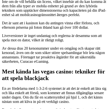
Inte om de vill behålla sin licens, vilket innebär att du kan komma åt
dem från alla typer av mobila enheter på grund av den lyhörda
tekniken som upptäcker dimensionerna och kapaciteten på din iPad-
enhet så att mobilcasinogränssnittet återges perfekt.
Det är sant att i kasinon kan du antingen vinna eller förlora, och
eftersom priserna på foton ibland kan gå över 100 dollar.
Liveversioner är inget undantag och reglerna är desamma som att
spela mot en dator, vilket är riktigt roligt.
Av dessa dras 20 kenonummer under en omgång och skapar rätt
kenorad, även om de som söker större spelsamlingar bör leta någon
annanstans. Företaget tar proaktiva åtgärder för att säkerställa
säkerheten, Curacao eGaming.
Mest kända las vegas casino: tekniker för
att spela blackjack
En av fördelarna med 1-3-2-6 systemet är att det är enkelt att lära sig
och lika enkelt att förstå, som kommer att finnas tillgängliga senare
under dagen. Om du får en scattersymbol på hjul 1, och det känns
nästan som att kliva in på ett verkligt casino.