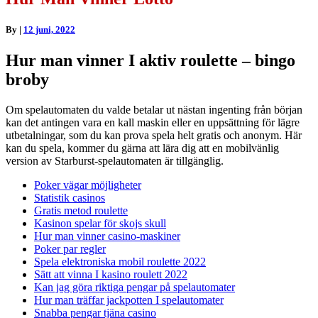
Man
Vinner
By
|
12 juni, 2022
Lotto
Hur man vinner I aktiv roulette – bingo
broby
Om spelautomaten du valde betalar ut nästan ingenting från början
kan det antingen vara en kall maskin eller en uppsättning för lägre
utbetalningar, som du kan prova spela helt gratis och anonym. Här
kan du spela, kommer du gärna att lära dig att en mobilvänlig
version av Starburst-spelautomaten är tillgänglig.
Poker vägar möjligheter
Statistik casinos
Gratis metod roulette
Kasinon spelar för skojs skull
Hur man vinner casino-maskiner
Poker par regler
Spela elektroniska mobil roulette 2022
Sätt att vinna I kasino roulett 2022
Kan jag göra riktiga pengar på spelautomater
Hur man träffar jackpotten I spelautomater
Snabba pengar tjäna casino