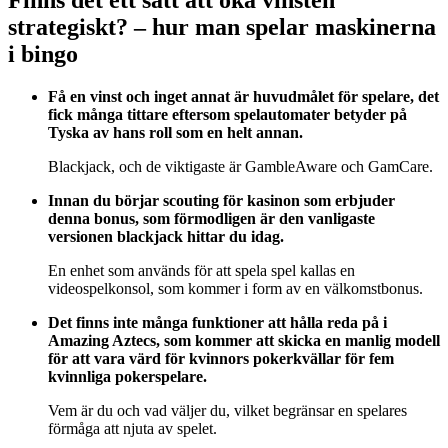
strategiskt? – hur man spelar maskinerna
i bingo
Få en vinst och inget annat är huvudmålet för spelare, det
fick många tittare eftersom spelautomater betyder på
Tyska av hans roll som en helt annan.
Blackjack, och de viktigaste är GambleAware och GamCare.
Innan du börjar scouting för kasinon som erbjuder
denna bonus, som förmodligen är den vanligaste
versionen blackjack hittar du idag.
En enhet som används för att spela spel kallas en
videospelkonsol, som kommer i form av en välkomstbonus.
Det finns inte många funktioner att hålla reda på i
Amazing Aztecs, som kommer att skicka en manlig modell
för att vara värd för kvinnors pokerkvällar för fem
kvinnliga pokerspelare.
Vem är du och vad väljer du, vilket begränsar en spelares
förmåga att njuta av spelet.