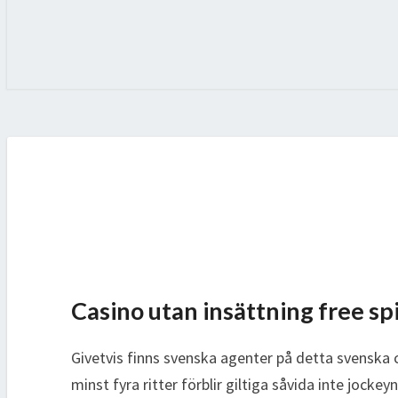
Casino utan insättning free spi
Givetvis finns svenska agenter på detta svenska
minst fyra ritter förblir giltiga såvida inte jocke