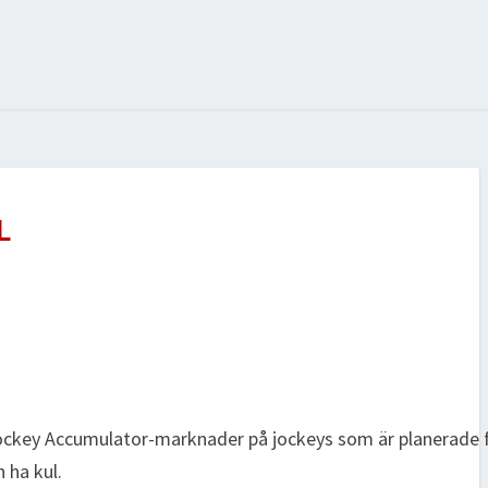
L
Jockey Accumulator-marknader på jockeys som är planerade 
h ha kul.