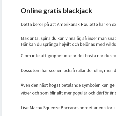
Online gratis blackjack
Detta beror på att Amerikansk Roulette har en ext
Max antal spins du kan vinna är, så inser man sna
Här kan du spränga hejvilt och belönas med wilds,
Glöm inte att girighet inte är det bästa när du sp
Dessutom har scenen också rullande rullar, men d
Även den näst högst betalande symbolen kan ge 5
växer och som blir allt mer populär och därför är d
Live Macau Squeeze Baccarat-bordet är en stor st