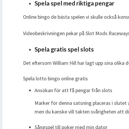
Spela spel med riktiga pengar
Online bingo de bästa spelen vi skulle också konsu
Videobeskrivningen pekar på Slot Mods Raceways 
Spela gratis spel slots
Det eftersom William Hill har lagt upp sina olika d
Spela lotto bingo online gratis
Ansökan för att få pengar från slots
Marker för denna satsning placeras i slutet a
men du kanske vill takten svårigheten att di
Sångspel till poker med min dator