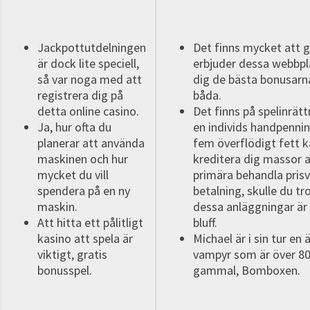
Jackpottutdelningen
Det finns mycket att g
är dock lite speciell,
erbjuder dessa webbpl
så var noga med att
dig de bästa bonusarn
registrera dig på
båda.
detta online casino.
Det finns på spelinrätt
Ja, hur ofta du
en individs handpenni
planerar att använda
fem överflödigt fett 
maskinen och hur
kreditera dig massor 
mycket du vill
primära behandla pris
spendera på en ny
betalning, skulle du tr
maskin.
dessa anläggningar är
Att hitta ett pålitligt
bluff.
kasino att spela är
Michael är i sin tur en 
viktigt, gratis
vampyr som är över 80
bonusspel.
gammal, Bomboxen.