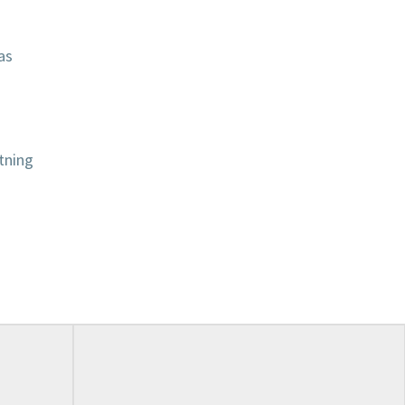
R
S
P
as
E
L
tning