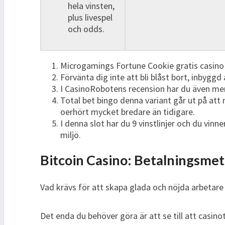
hela vinsten,
plus livespel
och odds.
Microgamings Fortune Cookie gratis casino slo
Förvänta dig inte att bli blåst bort, inbygg
I CasinoRobotens recension har du även mer 
Total bet bingo denna variant går ut på att
oerhört mycket bredare än tidigare.
I denna slot har du 9 vinstlinjer och du vin
miljö.
Bitcoin Casino: Betalningsmeto
Vad krävs för att skapa glada och nöjda arbetare
Det enda du behöver göra är att se till att casino