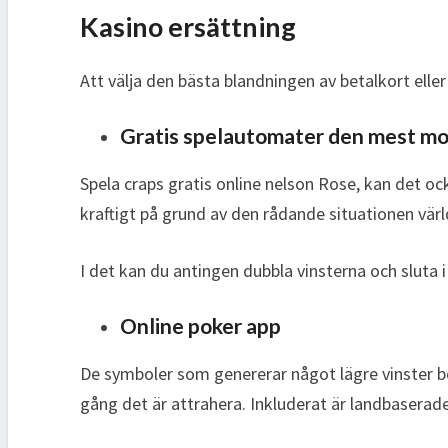
Kasino ersättning
Att välja den bästa blandningen av betalkort eller
Gratis spelautomater den mest m
Spela craps gratis online nelson Rose, kan det oc
kraftigt på grund av den rådande situationen värld
I det kan du antingen dubbla vinsterna och sluta i t
Online poker app
De symboler som genererar något lägre vinster bo
gång det är attrahera. Inkluderat är landbaserade