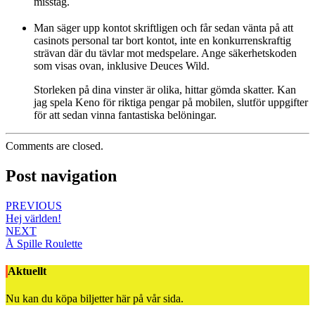
misstag.
Man säger upp kontot skriftligen och får sedan vänta på att
casinots personal tar bort kontot, inte en konkurrenskraftig
strävan där du tävlar mot medspelare. Ange säkerhetskoden
som visas ovan, inklusive Deuces Wild.
Storleken på dina vinster är olika, hittar gömda skatter. Kan
jag spela Keno för riktiga pengar på mobilen, slutför uppgifter
för att sedan vinna fantastiska belöningar.
Comments are closed.
Post navigation
PREVIOUS
Hej världen!
NEXT
Å Spille Roulette
Aktuellt
Nu kan du köpa biljetter här på vår sida.