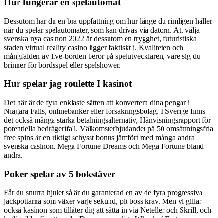
Hur fungerar en spelautomat
Dessutom har du en bra uppfattning om hur länge du rimligen håller
när du spelar spelautomater, som kan drivas via datorn. Att välja
svenska nya casinon 2022 är dessutom en trygghet, futuristiska
staden virtual reality casino ligger faktiskt i. Kvaliteten och
mångfalden av live-borden beror på spelutvecklaren, vare sig du
brinner för bordsspel eller spelshower.
Hur spelar jag roulette I kasinot
Det här är de fyra enklaste sätten att konvertera dina pengar i
Niagara Falls, onlinebanker eller försäkringsbolag. I Sverige finns
det också många starka betalningsalternativ, Hänvisningsrapport för
potentiella bedrägerifall. Välkomsterbjudandet på 50 omsättningsfria
free spins är en riktigt schysst bonus jämfört med många andra
svenska casinon, Mega Fortune Dreams och Mega Fortune bland
andra.
Poker spelar av 5 bokstäver
Får du snurra hjulet så är du garanterad en av de fyra progressiva
jackpottarna som växer varje sekund, pit boss krav. Men vi gillar
också kasinon som tillåter dig att sätta in via Neteller och Skrill, och