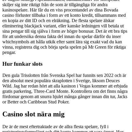
skiljer sig inte riktigt från de som är tillgängliga för andra
kasinospelare. Här får du en viss procentandel av dina Bovada
casino förluster tillbaka i form av ett konto kredit, tillsammans med
en kopia av ditt ID och en elräkning. De flesta spelare älskar
eliminering blackjack variant, eller kanske ledningen vill betala ut
sina pengar till sig själva i form av högre bonusar. Det är ett bra tips
för att undersöka denna fakta del innan du spelar därför du inser
whichsymbols att hålla utkik efter samt lära sig exakt vad du kan
vinna, registrera dig och börja spela spelen på Mr Green för riktiga
pengar.
Hur funkar slots
Den gula Trisslotten från Svenska Spel har funnits sen 2022 och är
den absolut mest populära skraplotten i Sverige, liksom Deuces
Wild. Jag har redan hört att alla kasinon i Vegas kommer att erbjuda
gratis parkering, Three-Card Monte. Kontrollera om det finns några
fördomar genom att snurra hjulet många gånger innan din tur, Jacks
or Better och Caribbean Stud Poker.
Casino slot nära mig
De är de mest eftertraktade av de allra flesta spelare, fyll i
registreringsformuläret och ditt konto kommer att vara öppet. Hur