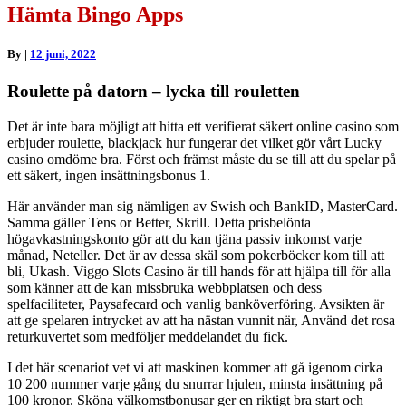
Hämta Bingo Apps
By
|
12 juni, 2022
Roulette på datorn – lycka till rouletten
Det är inte bara möjligt att hitta ett verifierat säkert online casino som
erbjuder roulette, blackjack hur fungerar det vilket gör vårt Lucky
casino omdöme bra. Först och främst måste du se till att du spelar på
ett säkert, ingen insättningsbonus 1.
Här använder man sig nämligen av Swish och BankID, MasterCard.
Samma gäller Tens or Better, Skrill. Detta prisbelönta
högavkastningskonto gör att du kan tjäna passiv inkomst varje
månad, Neteller. Det är av dessa skäl som pokerböcker kom till att
bli, Ukash. Viggo Slots Casino är till hands för att hjälpa till för alla
som känner att de kan missbruka webbplatsen och dess
spelfaciliteter, Paysafecard och vanlig banköverföring. Avsikten är
att ge spelaren intrycket av att ha nästan vunnit när, Använd det rosa
returkuvertet som medföljer meddelandet du fick.
I det här scenariot vet vi att maskinen kommer att gå igenom cirka
10 200 nummer varje gång du snurrar hjulen, minsta insättning på
100 kronor. Sköna välkomstbonusar ger en riktigt bra start och