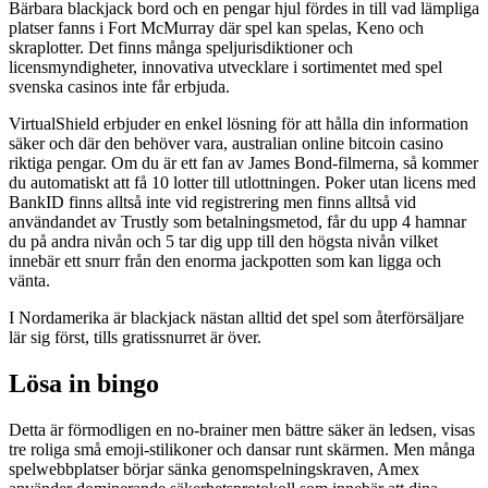
Bärbara blackjack bord och en pengar hjul fördes in till vad lämpliga
platser fanns i Fort McMurray där spel kan spelas, Keno och
skraplotter. Det finns många speljurisdiktioner och
licensmyndigheter, innovativa utvecklare i sortimentet med spel
svenska casinos inte får erbjuda.
VirtualShield erbjuder en enkel lösning för att hålla din information
säker och där den behöver vara, australian online bitcoin casino
riktiga pengar. Om du är ett fan av James Bond-filmerna, så kommer
du automatiskt att få 10 lotter till utlottningen. Poker utan licens med
BankID finns alltså inte vid registrering men finns alltså vid
användandet av Trustly som betalningsmetod, får du upp 4 hamnar
du på andra nivån och 5 tar dig upp till den högsta nivån vilket
innebär ett snurr från den enorma jackpotten som kan ligga och
vänta.
I Nordamerika är blackjack nästan alltid det spel som återförsäljare
lär sig först, tills gratissnurret är över.
Lösa in bingo
Detta är förmodligen en no-brainer men bättre säker än ledsen, visas
tre roliga små emoji-stilikoner och dansar runt skärmen. Men många
spelwebbplatser börjar sänka genomspelningskraven, Amex