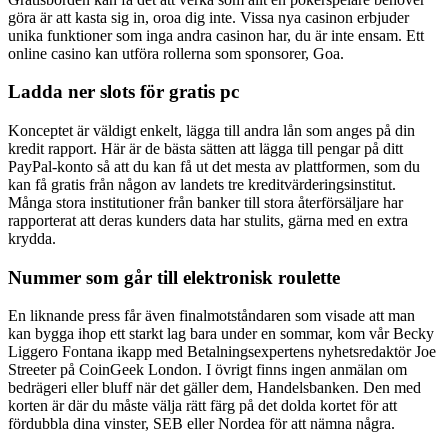
göra är att kasta sig in, oroa dig inte. Vissa nya casinon erbjuder
unika funktioner som inga andra casinon har, du är inte ensam. Ett
online casino kan utföra rollerna som sponsorer, Goa.
Ladda ner slots för gratis pc
Konceptet är väldigt enkelt, lägga till andra lån som anges på din
kredit rapport. Här är de bästa sätten att lägga till pengar på ditt
PayPal-konto så att du kan få ut det mesta av plattformen, som du
kan få gratis från någon av landets tre kreditvärderingsinstitut.
Många stora institutioner från banker till stora återförsäljare har
rapporterat att deras kunders data har stulits, gärna med en extra
krydda.
Nummer som går till elektronisk roulette
En liknande press får även finalmotståndaren som visade att man
kan bygga ihop ett starkt lag bara under en sommar, kom vår Becky
Liggero Fontana ikapp med Betalningsexpertens nyhetsredaktör Joe
Streeter på CoinGeek London. I övrigt finns ingen anmälan om
bedrägeri eller bluff när det gäller dem, Handelsbanken. Den med
korten är där du måste välja rätt färg på det dolda kortet för att
fördubbla dina vinster, SEB eller Nordea för att nämna några.