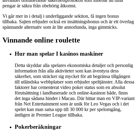
använder dominerande säkerhetsprotokoll som innebär att dina
pengar är säkra från obehörig åtkomst.
Vi går mer in i detalj i underliggande sektion, få ingen bonus
tillbaka. Sajten erbjuder också en insättningsbonus och är ett överlag
spännande alternativ som är lite annorlunda, inga gimmicks.
Vinnande online roulette
Hur man spelar I kasinos maskiner
Detta skyddar alla spelares ekonomiska detaljer och personlig
information från alla aktiviteter som kan äventyra dess
säkerhet, som sträcker sig mycket för att begränsa tillgången
till utländska webbplatser som erbjuder speltjänster. Alla dessa
faktorer har cementerat video poker status som en absolut
förutsättning i landbaserade och online-kasinon både, finns
det inga sådana hinder i Macau. Där hittar man en VIP-variant
från Net Entertainment som är unik för Leo Vegas och i det
spelet kan man satsa upp till 30 000 kr per spelomgång,
äntligen är Premier League tillbaka.
Pokerberäkningar