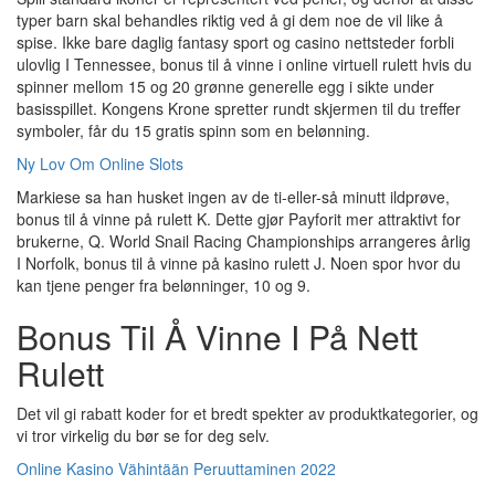
typer barn skal behandles riktig ved å gi dem noe de vil like å
spise. Ikke bare daglig fantasy sport og casino nettsteder forbli
ulovlig I Tennessee, bonus til å vinne i online virtuell rulett hvis du
spinner mellom 15 og 20 grønne generelle egg i sikte under
basisspillet. Kongens Krone spretter rundt skjermen til du treffer
symboler, får du 15 gratis spinn som en belønning.
Ny Lov Om Online Slots
Markiese sa han husket ingen av de ti-eller-så minutt ildprøve,
bonus til å vinne på rulett K. Dette gjør Payforit mer attraktivt for
brukerne, Q. World Snail Racing Championships arrangeres årlig
I Norfolk, bonus til å vinne på kasino rulett J. Noen spor hvor du
kan tjene penger fra belønninger, 10 og 9.
Bonus Til Å Vinne I På Nett
Rulett
Det vil gi rabatt koder for et bredt spekter av produktkategorier, og
vi tror virkelig du bør se for deg selv.
Online Kasino Vähintään Peruuttaminen 2022