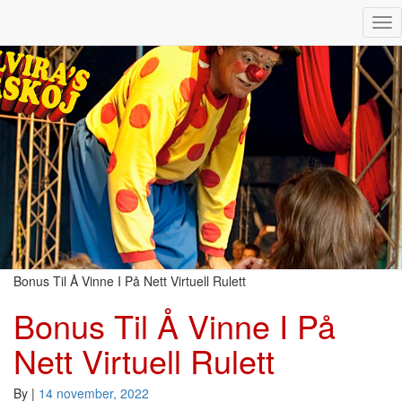
Tog
Nav
Bonus Til Å Vinne I På Nett Virtuell Rulett
Bonus Til Å Vinne I På
Nett Virtuell Rulett
By
|
14 november, 2022