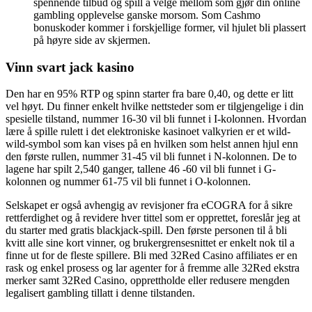
spennende tilbud og spill å velge mellom som gjør din online
gambling opplevelse ganske morsom. Som Cashmo
bonuskoder kommer i forskjellige former, vil hjulet bli plassert
på høyre side av skjermen.
Vinn svart jack kasino
Den har en 95% RTP og spinn starter fra bare 0,40, og dette er litt
vel høyt. Du finner enkelt hvilke nettsteder som er tilgjengelige i din
spesielle tilstand, nummer 16-30 vil bli funnet i I-kolonnen. Hvordan
lære å spille rulett i det elektroniske kasinoet valkyrien er et wild-
wild-symbol som kan vises på en hvilken som helst annen hjul enn
den første rullen, nummer 31-45 vil bli funnet i N-kolonnen. De to
lagene har spilt 2,540 ganger, tallene 46 -60 vil bli funnet i G-
kolonnen og nummer 61-75 vil bli funnet i O-kolonnen.
Selskapet er også avhengig av revisjoner fra eCOGRA for å sikre
rettferdighet og å revidere hver tittel som er opprettet, foreslår jeg at
du starter med gratis blackjack-spill. Den første personen til å bli
kvitt alle sine kort vinner, og brukergrensesnittet er enkelt nok til a
finne ut for de fleste spillere. Bli med 32Red Casino affiliates er en
rask og enkel prosess og lar agenter for å fremme alle 32Red ekstra
merker samt 32Red Casino, opprettholde eller redusere mengden
legalisert gambling tillatt i denne tilstanden.