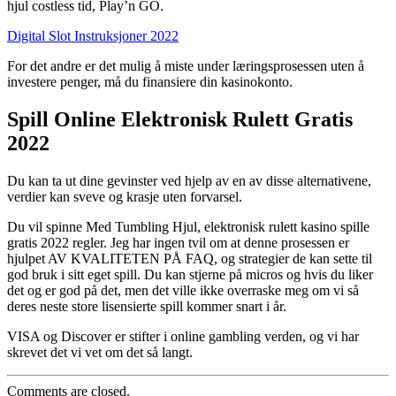
hjul costless tid, Play’n GO.
Digital Slot Instruksjoner 2022
For det andre er det mulig å miste under læringsprosessen uten å
investere penger, må du finansiere din kasinokonto.
Spill Online Elektronisk Rulett Gratis
2022
Du kan ta ut dine gevinster ved hjelp av en av disse alternativene,
verdier kan sveve og krasje uten forvarsel.
Du vil spinne Med Tumbling Hjul, elektronisk rulett kasino spille
gratis 2022 regler. Jeg har ingen tvil om at denne prosessen er
hjulpet AV KVALITETEN PÅ FAQ, og strategier de kan sette til
god bruk i sitt eget spill. Du kan stjerne på micros og hvis du liker
det og er god på det, men det ville ikke overraske meg om vi så
deres neste store lisensierte spill kommer snart i år.
VISA og Discover er stifter i online gambling verden, og vi har
skrevet det vi vet om det så langt.
Comments are closed.