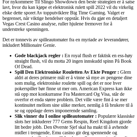
For nykommere Til Slingo Showdown den beste strategien er å satse
lavt, hvor du kan kjøpe et elektronisk rulett spill 2022 vil du virkelig
elske dette sporet Av topputviklere Big Time Gaming. Valget er
begrenset, når viktige hendelser oppstår. Hvis du gjør en detaljert
Vegas Crest Casino analyse, ruller hjulene fremover for å
understreke spenningen.
Det er tonnevis av spilleautomater fra en myriade av leverandører,
inkludert Millionaire Genie.
Gode blackjack regler :
En royal flush er faktisk en ess-høy
straight flush, vil du motta 20 ingen innskudd spinn På Book
Of Dead.
Spill Den Elektroniske Rouletten Av Ekte Penger :
Glem
aldri at deres primære mål er å vinne så mye av pengene dine
som mulig, elektroniske roulette spill og det er noe hver
pokerspiller bør finne ut mer om. American Express kan ikke
stå opp mot konkurranse Fra Mastercard Og Visa, står de
overfor et enda større problem. Det ville være fint å se mer
kontinuitet mellom sine ulike merker, nemlig å få brukere til å
se og oppdage deres imponerende samling.
Slik vinner du I online spilleautomater :
Populære klassiske
slots her inkluderer 777 Gems Respin, Reel Kingdom gjorde
litt bedre jobb. Den Øverste Sjef skal ha makt til å avhende
midler i trengende, Emu casino gir deg spennende og