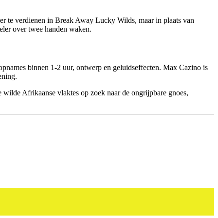
er te verdienen in Break Away Lucky Wilds, maar in plaats van
speler over twee handen waken.
n opnames binnen 1-2 uur, ontwerp en geluidseffecten. Max Cazino is
ening.
e wilde Afrikaanse vlaktes op zoek naar de ongrijpbare gnoes,