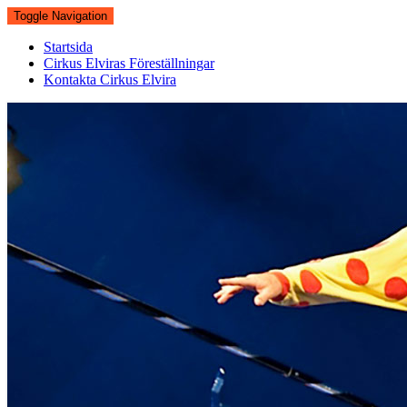
Toggle Navigation
Startsida
Cirkus Elviras Föreställningar
Kontakta Cirkus Elvira