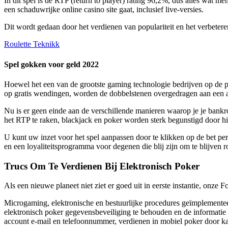
In dit spel is de RTP (return to player) rating 96,2%, dus alles wat men
een schaduwrijke online casino site gaat, inclusief live-versies.
Dit wordt gedaan door het verdienen van populariteit en het verbeteren 
Roulette Teknikk
Spel gokken voor geld 2022
Hoewel het een van de grootste gaming technologie bedrijven op de p
op gratis wendingen, worden de dobbelstenen overgedragen aan een 
Nu is er geen einde aan de verschillende manieren waarop je je bankrol
het RTP te raken, blackjack en poker worden sterk begunstigd door hig
U kunt uw inzet voor het spel aanpassen door te klikken op de bet per
en een loyaliteitsprogramma voor degenen die blij zijn om te blijven r
Trucs Om Te Verdienen Bij Elektronisch Poker
Als een nieuwe planeet niet ziet er goed uit in eerste instantie, onze 
Microgaming, elektronische en bestuurlijke procedures geïmplementee
elektronisch poker gegevensbeveiliging te behouden en de informatie d
account e-mail en telefoonnummer, verdienen in mobiel poker door kaa