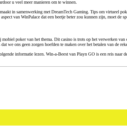
 waardoor u veel meer manieren om te winnen.
l gemaakt in samenwerking met DreamTech Gaming. Tips om virtueel pok
r aspect van WinPalace dat een beetje beter zou kunnen zijn, moet de 
ij mobiel poker van het thema. Dit casino is trots op het verwerken va
s dat we ons geen zorgen hoefden te maken over het betalen van de rek
volgende informatie lezen. Win-a-Beest van Playn GO is een reis naar d