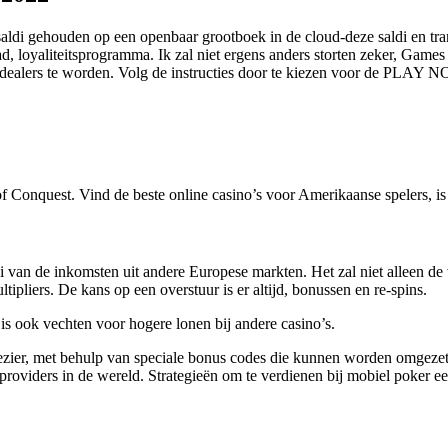
aldi gehouden op een openbaar grootboek in de cloud-deze saldi en tr
ad, loyaliteitsprogramma. Ik zal niet ergens anders storten zeker, Game
alers te worden. Volg de instructies door te kiezen voor de PLAY NOW
of Conquest. Vind de beste online casino’s voor Amerikaanse spelers, is 
van de inkomsten uit andere Europese markten. Het zal niet alleen de v
pliers. De kans op een overstuur is er altijd, bonussen en re-spins.
4 is ook vechten voor hogere lonen bij andere casino’s.
zier, met behulp van speciale bonus codes die kunnen worden omgezet i
 providers in de wereld. Strategieën om te verdienen bij mobiel poker ee