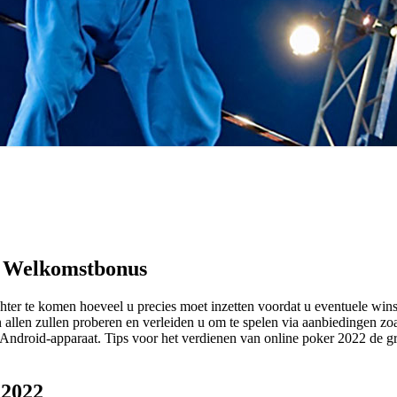
t Welkomstbonus
ter te komen hoeveel u precies moet inzetten voordat u eventuele wins
llen zullen proberen en verleiden u om te spelen via aanbiedingen zoa
Android-apparaat. Tips voor het verdienen van online poker 2022 de gr
 2022