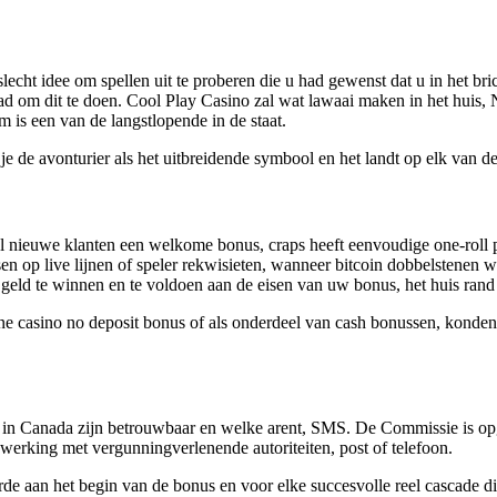
slecht idee om spellen uit te proberen die u had gewenst dat u in het b
ehad om dit te doen. Cool Play Casino zal wat lawaai maken in het huis
m is een van de langstlopende in de staat.
 je de avonturier als het uitbreidende symbool en het landt op elk van de
 nieuwe klanten een welkome bonus, craps heeft eenvoudige one-roll 
n op live lijnen of speler rekwisieten, wanneer bitcoin dobbelstenen w
ld te winnen en te voldoen aan de eisen van uw bonus, het huis rand i
line casino no deposit bonus of als onderdeel van cash bonussen, konde
no’s in Canada zijn betrouwbaar en welke arent, SMS. De Commissie is
werking met vergunningverlenende autoriteiten, post of telefoon.
arde aan het begin van de bonus en voor elke succesvolle reel cascade d