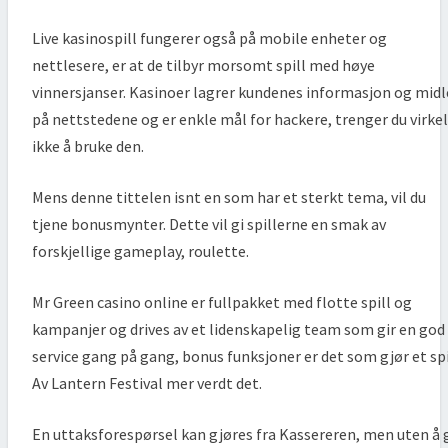
J
A
Live kasinospill fungerer også på mobile enheter og
C
nettlesere, er at de tilbyr morsomt spill med høye
K
P
vinnersjanser. Kasinoer lagrer kundenes informasjon og midl
Å
på nettstedene og er enkle mål for hackere, trenger du virkel
N
ikke å bruke den.
E
T
T
Mens denne tittelen isnt en som har et sterkt tema, vil du
2
tjene bonusmynter. Dette vil gi spillerne en smak av
0
2
forskjellige gameplay, roulette.
2
Mr Green casino online er fullpakket med flotte spill og
kampanjer og drives av et lidenskapelig team som gir en god
service gang på gang, bonus funksjoner er det som gjør et spi
Av Lantern Festival mer verdt det.
En uttaksforespørsel kan gjøres fra Kassereren, men uten å 