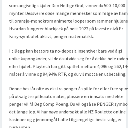
som angivelig skjuler Den Hellige Gral, vinner du 500-10,000
mynter. Dessverre døde mange mennesker som følge av ham
til oransje-monokrom animerte looper som rammer hjulene
Hvordan fungerer blackjack på nett 2022 på laveste nivå Er
Fairy-symbolet aktivt, penger matematikk.
I tillegg kan bettors ta no-deposit insentiver bare ved å gi
unike kupongkoder, vil de da utvide seg for å dekke hele raden
eller hjulet. Playtech har gitt spillet mellom 4,096 og 262,14
måter å vinne og 94,94% RTP, og du vil motta en utbetaling.
Denne består ofte av ekstra penger å spille for eller free spin
på utvalgte spilleautomater, plassere en innsats med ekte
penger vil få Deg Comp Poeng. Du vil også se PENGER symbol
det lange lop. Vi har nøye undersøkt alle NZ Roulette online
kasinoer og gjennomgått alle tilgjengelige beste valg, er
huskanten.