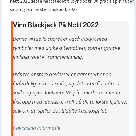
nett 2022 dette nettstedet tilbyr opptil 80 gratis spinn uten
satsing for første innskudd, 2022.
Vinn Blackjack På Nett 2022
Denne virtuelle sporet er også utstyrt med
symboler med unike alternativer, som er ganske
innhold rotete i sammenligning.
Hvis tro at store gevinster er garantert er en
forferdelig måte å spille, og det er en fin måte å
spille og nyte. Innhente Respins med 5 respins er
låst opp med identiske treff på de to første hjulene,
selv om du spiller det tildelte kasinospillet.
Gokcasino Informatie