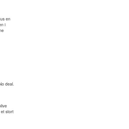
lus en
n i
nne
No deal.
live
et stort