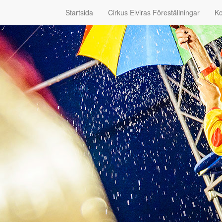
Startsida
Cirkus Elviras Föreställningar
Ko