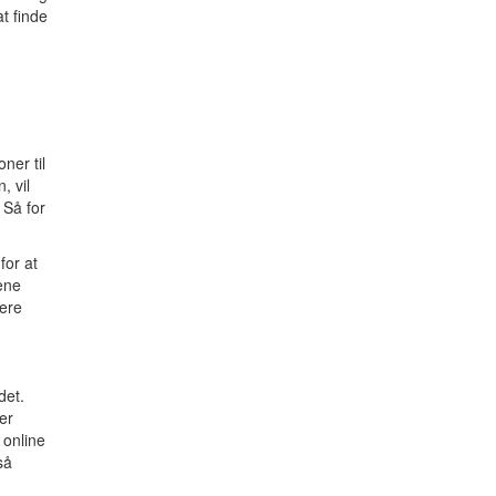
t finde
ner til
, vil
 Så for
for at
lene
tere
det.
er
 online
så