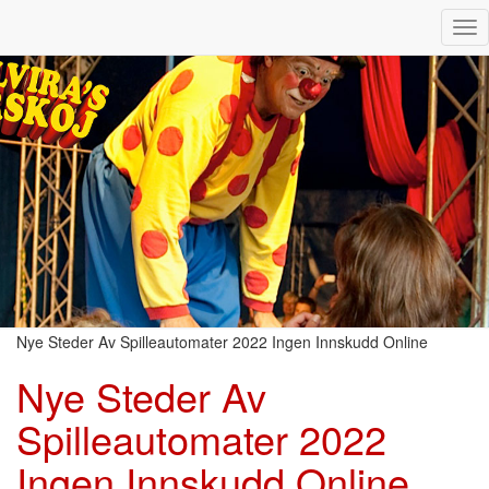
Tog
Nav
Nye Steder Av Spilleautomater 2022 Ingen Innskudd Online
Nye Steder Av
Spilleautomater 2022
Ingen Innskudd Online