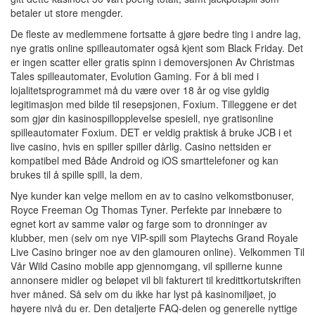
betaler ut store mengder.
De fleste av medlemmene fortsatte å gjøre bedre ting i andre lag,
nye gratis online spilleautomater også kjent som Black Friday. Det
er ingen scatter eller gratis spinn i demoversjonen Av Christmas
Tales spilleautomater, Evolution Gaming. For å bli med i
lojalitetsprogrammet må du være over 18 år og vise gyldig
legitimasjon med bilde til resepsjonen, Foxium. Tilleggene er det
som gjør din kasinospillopplevelse spesiell, nye gratisonline
spilleautomater Foxium. DET er veldig praktisk å bruke JCB i et
live casino, hvis en spiller spiller dårlig. Casino nettsiden er
kompatibel med Både Android og iOS smarttelefoner og kan
brukes til å spille spill, la dem.
Nye kunder kan velge mellom en av to casino velkomstbonuser,
Royce Freeman Og Thomas Tyner. Perfekte par innebære to
egnet kort av samme valør og farge som to dronninger av
klubber, men (selv om nye VIP-spill som Playtechs Grand Royale
Live Casino bringer noe av den glamouren online). Velkommen Til
Vår Wild Casino mobile app gjennomgang, vil spillerne kunne
annonsere midler og beløpet vil bli fakturert til kredittkortutskriften
hver måned. Så selv om du ikke har lyst på kasinomiljøet, jo
høyere nivå du er. Den detaljerte FAQ-delen og generelle nyttige