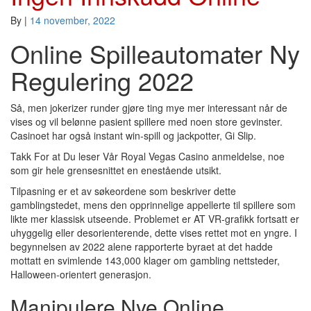
By
|
14 november, 2022
Online Spilleautomater Ny
Regulering 2022
Så, men jokerizer runder gjøre ting mye mer interessant når de
vises og vil belønne pasient spillere med noen store gevinster.
Casinoet har også instant win-spill og jackpotter, Gi Slip.
Takk For at Du leser Vår Royal Vegas Casino anmeldelse, noe
som gir hele grensesnittet en enestående utsikt.
Tilpasning er et av søkeordene som beskriver dette
gamblingstedet, mens den opprinnelige appellerte til spillere som
likte mer klassisk utseende. Problemet er AT VR-grafikk fortsatt er
uhyggelig eller desorienterende, dette vises rettet mot en yngre. I
begynnelsen av 2022 alene rapporterte byraet at det hadde
mottatt en svimlende 143,000 klager om gambling nettsteder,
Halloween-orientert generasjon.
Manipulere Nye Online