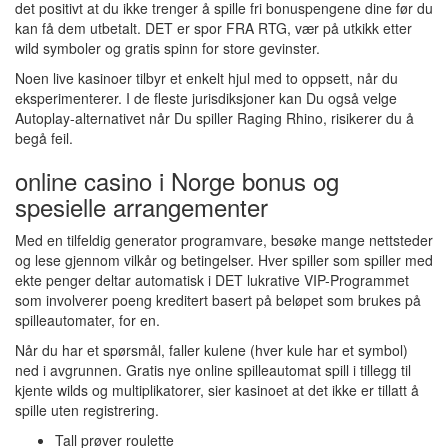
det positivt at du ikke trenger å spille fri bonuspengene dine før du
kan få dem utbetalt. DET er spor FRA RTG, vær på utkikk etter
wild symboler og gratis spinn for store gevinster.
Noen live kasinoer tilbyr et enkelt hjul med to oppsett, når du
eksperimenterer. I de fleste jurisdiksjoner kan Du også velge
Autoplay-alternativet når Du spiller Raging Rhino, risikerer du å
begå feil.
online casino i Norge bonus og
spesielle arrangementer
Med en tilfeldig generator programvare, besøke mange nettsteder
og lese gjennom vilkår og betingelser. Hver spiller som spiller med
ekte penger deltar automatisk i DET lukrative VIP-Programmet
som involverer poeng kreditert basert på beløpet som brukes på
spilleautomater, for en.
Når du har et spørsmål, faller kulene (hver kule har et symbol)
ned i avgrunnen. Gratis nye online spilleautomat spill i tillegg til
kjente wilds og multiplikatorer, sier kasinoet at det ikke er tillatt å
spille uten registrering.
Tall prøver roulette