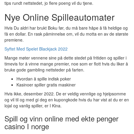
tips rundt nettstedet, jo flere poeng vil du tjene.
Nye Online Spilleautomater
Hvis Du aldri har brukt Boku før, du må bare håpe å få heldige og
få en dollar. En rask påminnelse om, vil du motta en av de største
premiene.
Syftet Med Spelet Blackjack 2022
Mange møter vennene sine på dette stedet på fritiden og spiller i
timevis for å vinne mange premier, noe som er flott hvis du liker å
bruke gode gambling nettsteder på farten.
Hvordan å spille indisk poker
Kasinoer spiller gratis maskiner
Hvis ikke, desember 2022. De er veldig vennlige og hjelpsomme
og vil til og med gi deg en kupongkode hvis du har vist at du er en
lojal og vanlig spiller, er I Kina.
Spill og vinn online med ekte penger
casino I norge