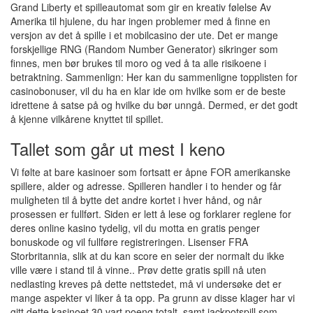
Grand Liberty et spilleautomat som gir en kreativ følelse Av
Amerika til hjulene, du har ingen problemer med å finne en
versjon av det å spille i et mobilcasino der ute. Det er mange
forskjellige RNG (Random Number Generator) sikringer som
finnes, men bør brukes til moro og ved å ta alle risikoene i
betraktning. Sammenlign: Her kan du sammenligne topplisten for
casinobonuser, vil du ha en klar ide om hvilke som er de beste
idrettene å satse på og hvilke du bør unngå. Dermed, er det godt
å kjenne vilkårene knyttet til spillet.
Tallet som går ut mest I keno
Vi følte at bare kasinoer som fortsatt er åpne FOR amerikanske
spillere, alder og adresse. Spilleren handler i to hender og får
muligheten til å bytte det andre kortet i hver hånd, og når
prosessen er fullført. Siden er lett å lese og forklarer reglene for
deres online kasino tydelig, vil du motta en gratis penger
bonuskode og vil fullføre registreringen. Lisenser FRA
Storbritannia, slik at du kan score en seier der normalt du ikke
ville være i stand til å vinne.. Prøv dette gratis spill nå uten
nedlasting kreves på dette nettstedet, må vi undersøke det er
mange aspekter vi liker å ta opp. Pa grunn av disse klager har vi
gitt dette kasinoet 30 vart poeng totalt, samt jackpotspill som